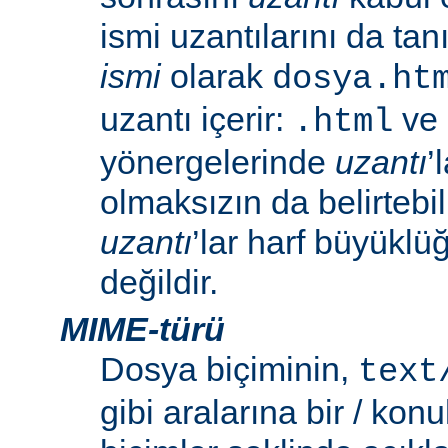
ismi uzantılarını da tan
ismi
olarak
dosya.ht
uzantı içerir:
ve
.html
yönergelerinde
uzantı
’
olmaksızın da belirtebili
uzantı
’lar harf büyüklü
değildir.
MIME-türü
Dosya biçiminin,
text
gibi aralarına bir / konu