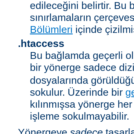
edileceğini belirtir. B
sınırlamaların çerçeve
Bölümleri
içinde çizilmiş
.htaccess
Bu bağlamda geçerli ol
bir yönerge sadece dizi
dosyalarında görüldüğ
sokulur. Üzerinde bir
g
kılınmışsa yönerge he
işleme sokulmayabilir.
Yönergeye
sadece
tasarl