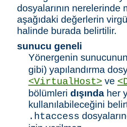
dosyalarının nerelerinde 
aşağıdaki değerlerin virgül 
halinde burada belirtilir.
sunucu geneli
Yönergenin sunucunun
gibi) yapılandırma dos
ve
<VirtualHost>
<
bölümleri
dışında
her 
kullanılabileceğini belirt
dosyaları
.htaccess