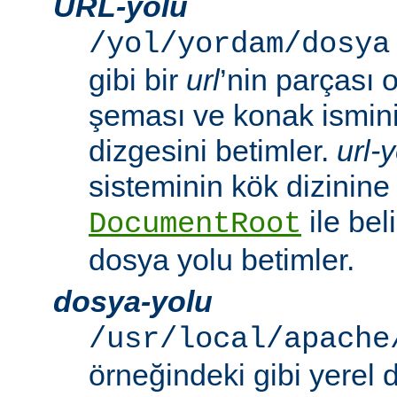
URL-yolu
/yol/yordam/dosya
gibi bir
url
’nin parçası 
şeması ve konak ismini 
dizgesini betimler.
url-
sisteminin kök dizinine
ile beli
DocumentRoot
dosya yolu betimler.
dosya-yolu
/usr/local/apache
örneğindeki gibi yerel 