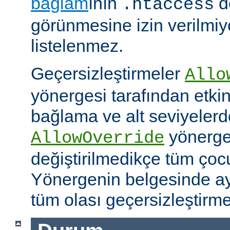
bağlam
ının
d
.htaccess
görünmesine izin verilmiy
listelenmez.
Geçersizleştirmeler
Allo
yönergesi tarafından etkinle
bağlama ve alt seviyeler
yönergel
AllowOverride
değiştirilmedikçe tüm çoc
Yönergenin belgesinde ayr
tüm olası geçersizleştirme i