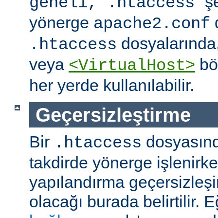
" ş
geneli, .htaccess
yönerge
apache2.conf
dosyalarında
.htaccess
veya
böl
<VirtualHost>
her yerde kullanılabilir.
Geçersizleştirme
Bir
dosyasın
.htaccess
takdirde yönerge işlenirk
yapılandırma geçersizleşi
olacağı burada belirtilir.