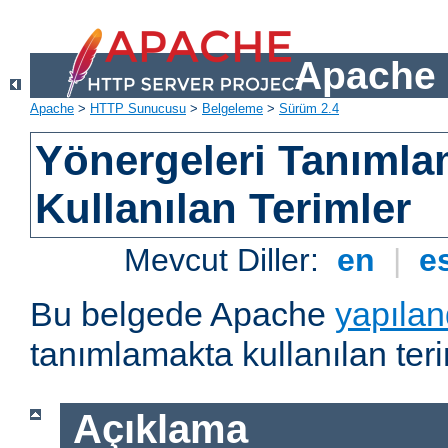
Apache 
Apache
>
HTTP Sunucusu
>
Belgeleme
>
Sürüm 2.4
Yönergeleri Tanımla
Kullanılan Terimler
Mevcut Diller:
en
|
e
Bu belgede Apache
yapılan
tanımlamakta kullanılan teri
Açıklama