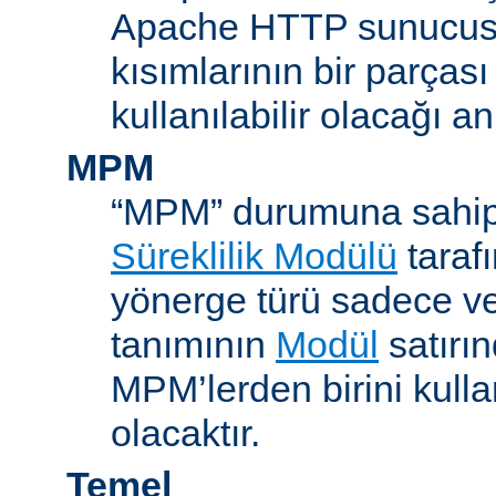
Apache HTTP sunucus
kısımlarının bir parças
kullanılabilir olacağı a
MPM
“MPM” durumuna sahip
Süreklilik Modülü
taraf
yönerge türü sadece v
tanımının
Modül
satırın
MPM’lerden birini kull
olacaktır.
Temel