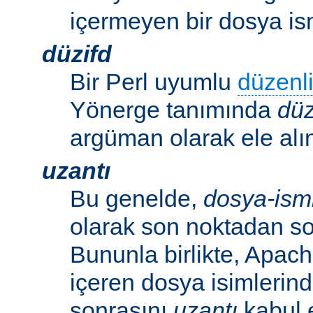
içermeyen bir dosya ism
düzifd
Bir Perl uyumlu
düzenli
Yönerge tanımında
düz
argüman olarak ele alın
uzantı
Bu genelde,
dosya-ism
olarak son noktadan so
Bununla birlikte, Apac
içeren dosya isimlerind
sonrasını
uzantı
kabul 