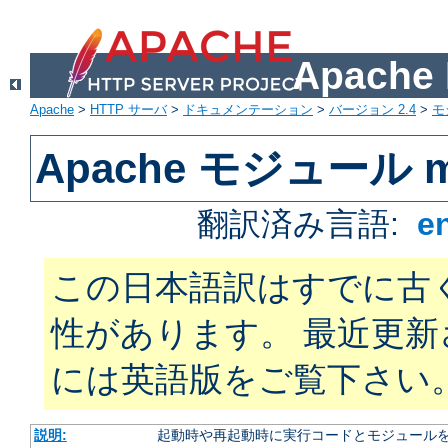
Apach
Apache
>
HTTP サーバ
>
ドキュメンテーション
>
バージョン 2.4
>
モ
Apache モジュール m
翻訳済み言語:
e
この日本語訳はすでに古
性があります。 最近更
には英語版をご覧下さい
説明:
起動時や再起動時に実行コードとモジュール