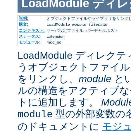
LoadModule
ディレ
説明:
オブジェクトファイルやライブラリをリンクし
構文:
LoadModule
module filename
コンテキスト:
サーバ設定ファイル, バーチャルホスト
ステータス:
Extension
モジュール:
mod_so
LoadModule ディレク
うオブジェクトファイル
をリンクし、
module
と
ルの構造をアクティブな
トに追加します。
Modul
型の外部変数の
module
のドキュメントに
モジ