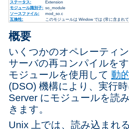
ステータス:
Extension
モジュール識別子:
so_module
ソースファイル:
mod_so.c
互換性:
このモジュールは Window では (常に含まれて
概要
いくつかのオペレーティ
サーバの再コンパイルをす
モジュールを使用して
動
(DSO) 機構により、実行時に 
Server にモジュールを
きます。
Unix 上では、読み込ま