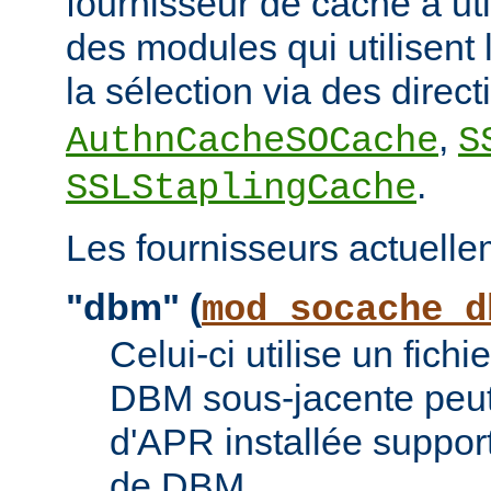
fournisseur de cache à uti
des modules qui utilisent l
la sélection via des direc
,
AuthnCacheSOCache
S
.
SSLStaplingCache
Les fournisseurs actuelle
"dbm" (
mod_socache_d
Celui-ci utilise un fic
DBM sous-jacente peut 
d'APR installée suppor
de DBM.