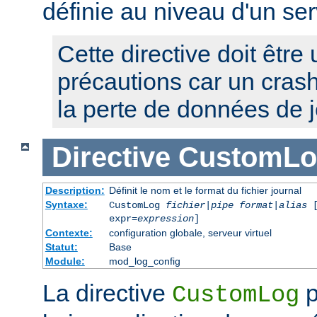
définie au niveau d'un ser
Cette directive doit être 
précautions car un cras
la perte de données de j
Directive
CustomLo
Description:
Définit le nom et le format du fichier journal
Syntaxe:
CustomLog
fichier
|
pipe
format
|
alias
[
expr=
expression
]
Contexte:
configuration globale, serveur virtuel
Statut:
Base
Module:
mod_log_config
La directive
p
CustomLog