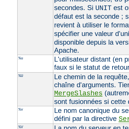
secondes. Si
est om
UNIT
défaut est la seconde ; s
revient à utiliser le form
spécifier une valeur d'un
disponible depuis la ver
Apache.
L'utilisateur distant (en
%u
faux si le statut de retour
Le chemin de la requête, 
%U
chaîne d'arguments. Tien
(autreme
MergeSlashes
sont fusionnées si cette
Le nom canonique du serv
%v
défini par la directive
Se
La nom du serveur en ten
%V