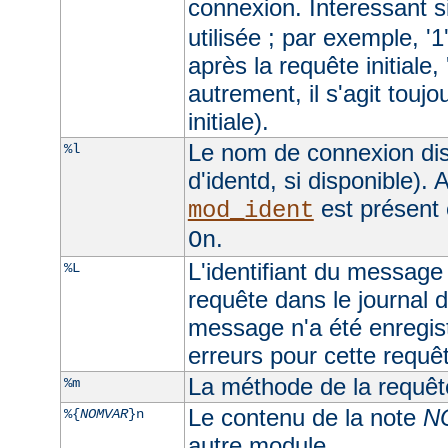
connexion. Interessant si
utilisée ; par exemple, '1
après la requête initiale, 
autrement, il s'agit toujo
initiale).
Le nom de connexion dis
%l
d'identd, si disponible). A
est présent 
mod_ident
.
On
L'identifiant du message 
%L
requête dans le journal d
message n'a été enregist
erreurs pour cette requê
La méthode de la requêt
%m
Le contenu de la note
N
%{
NOMVAR
}n
autre module.