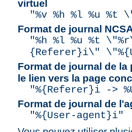
virtuel
"%v %h %l %u %t \
Format de journal NCS
"%h %l %u %t \"%r
{Referer}i\" \"%{
Format de journal de la 
le lien vers la page con
"%{Referer}i -> %
Format de journal de l'a
"%{User-agent}i"
Vous pouvez utiliser plusie