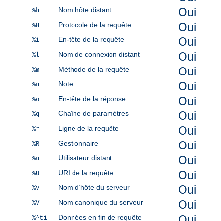
Oui
Nom hôte distant
%h
Oui
Protocole de la requête
%H
Oui
En-tête de la requête
%i
Oui
Nom de connexion distant
%l
Oui
Méthode de la requête
%m
Oui
Note
%n
Oui
En-tête de la réponse
%o
Oui
Chaîne de paramètres
%q
Oui
Ligne de la requête
%r
Oui
Gestionnaire
%R
Oui
Utilisateur distant
%u
Oui
URI de la requête
%U
Oui
Nom d’hôte du serveur
%v
Oui
Nom canonique du serveur
%V
Oui
Données en fin de requête
%^ti