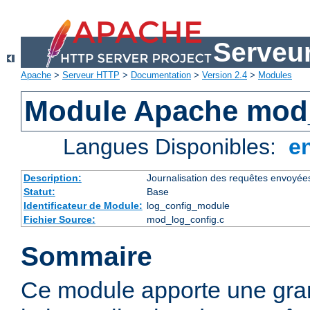
Serveu
Apache
>
Serveur HTTP
>
Documentation
>
Version 2.4
>
Modules
Module Apache mod
Langues Disponibles:
e
Description:
Journalisation des requêtes envoyée
Statut:
Base
Identificateur de Module:
log_config_module
Fichier Source:
mod_log_config.c
Sommaire
Ce module apporte une gra