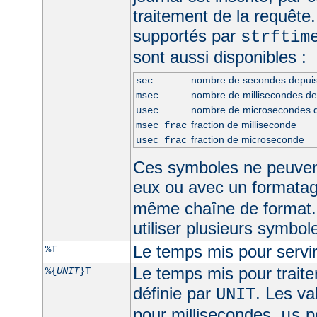
traitement de la requête
supportés par
strftim
sont aussi disponibles :
nombre de secondes depui
sec
nombre de millisecondes d
msec
nombre de microsecondes 
usec
fraction de milliseconde
msec_frac
fraction de microseconde
usec_frac
Ces symboles ne peuven
eux ou avec un formata
même chaîne de format.
utiliser plusieurs symbo
Le temps mis pour servir
%T
Le temps mis pour traite
%{
UNIT
}T
définie par
. Les va
UNIT
pour millisecondes,
p
us