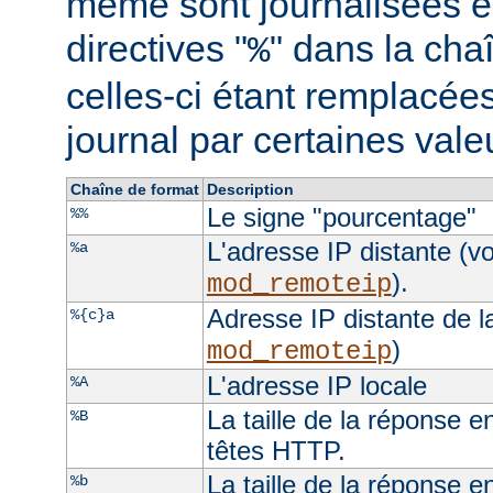
même sont journalisées e
directives "
" dans la cha
%
celles-ci étant remplacées
journal par certaines val
Chaîne de format
Description
Le signe "pourcentage"
%%
L'adresse IP distante (vo
%a
).
mod_remoteip
Adresse IP distante de l
%{c}a
)
mod_remoteip
L'adresse IP locale
%A
La taille de la réponse e
%B
têtes HTTP.
La taille de la réponse e
%b