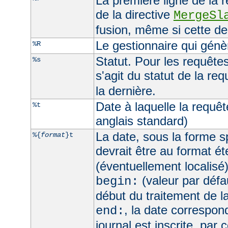
La première ligne de la 
de la directive
MergeSl
fusion, même si cette de
Le gestionnaire qui génèr
%R
Statut. Pour les requêtes 
%s
s'agit du statut de la req
la dernière.
Date à laquelle la requê
%t
anglais standard)
La date, sous la forme sp
%{
format
}t
devrait être au format é
(éventuellement localisé
(valeur par défau
begin:
début du traitement de l
, la date correspo
end:
journal est inscrite, par 