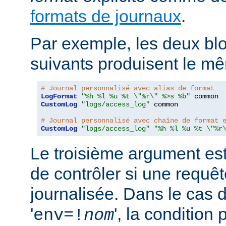
formats de journaux
.
Par exemple, les deux blo
suivants produisent le mê
# Journal personnalisé avec alias de format
LogFormat
"%h %l %u %t \"%r\" %>s %b"
CustomLog
"logs/access_log"
 common

# Journal personnalisé avec chaîne de format 
CustomLog
"logs/access_log"
"%h %l %u %t \"%r
Le troisième argument est
de contrôler si une requêt
journalisée. Dans le cas 
'
', la condition
env=!
nom