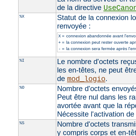
de la directive
UseCano
Statut de la connexion l
%X
renvoyée :
=
connexion abandonnée avant l'envoi
X
=
la connexion peut rester ouverte apr
+
=
la connexion sera fermée après l'en
-
Le nombre d'octets reçus
%I
les en-têtes, ne peut être
de
.
mod_logio
Nombre d'octets envoyés
%O
Peut être nul dans les r
avortée avant que la rép
Nécessite l'activation d
Nombre d'octets transmis
%S
y compris corps et en-t