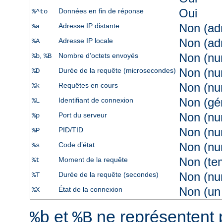
Oui
Données en fin de réponse
%^to
Non (ad
Adresse IP distante
%a
Non (ad
Adresse IP locale
%A
Non (nu
,
Nombre d’octets envoyés
%b
%B
Non (nu
Durée de la requête (microsecondes)
%D
Non (nu
Requêtes en cours
%k
Non (gé
Identifiant de connexion
%L
Non (nu
Port du serveur
%p
Non (nu
PID/TID
%P
Non (nu
Code d’état
%s
Non (te
Moment de la requête
%t
Non (nu
Durée de la requête (secondes)
%T
Non (un 
État de la connexion
%X
et
ne représentent 
%b
%B