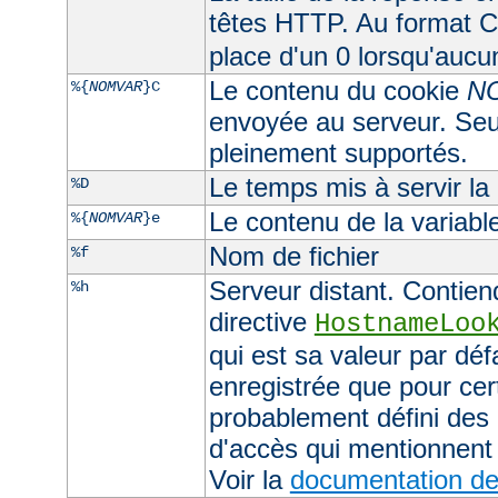
têtes HTTP. Au format CL
place d'un 0 lorsqu'aucu
Le contenu du cookie
N
%{
NOMVAR
}C
envoyée au serveur. Seul
pleinement supportés.
Le temps mis à servir la
%D
Le contenu de la variab
%{
NOMVAR
}e
Nom de fichier
%f
Serveur distant. Contiend
%h
directive
HostnameLoo
qui est sa valeur par déf
enregistrée que pour cer
probablement défini des 
d'accès qui mentionnent 
Voir la
documentation de