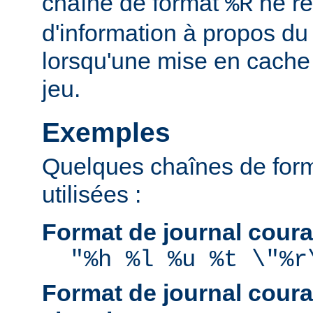
chaîne de format
ne re
%R
d'information à propos du
lorsqu'une mise en cache
jeu.
Exemples
Quelques chaînes de for
utilisées :
Format de journal coura
"%h %l %u %t \"%r
Format de journal coura