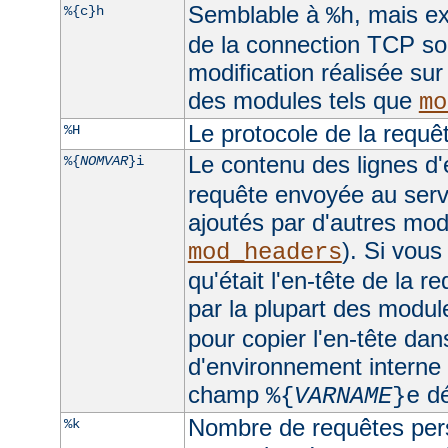
Semblable à
, mais ex
%{c}h
%h
de la connection TCP sou
modification réalisée sur
des modules tels que
mo
Le protocole de la requê
%H
Le contenu des lignes d'
%{
NOMVAR
}i
requête envoyée au serv
ajoutés par d'autres mo
). Si vous
mod_headers
qu'était l'en-tête de la r
par la plupart des module
pour copier l'en-tête dan
d'environnement interne e
champ
dé
%{
VARNAME
}e
Nombre de requêtes pers
%k