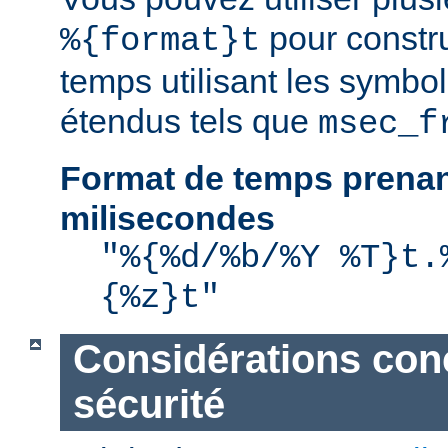
pour constru
%{format}t
temps utilisant les symbo
étendus tels que
msec_f
Format de temps prenan
milisecondes
"%{%d/%b/%Y %T}t.
{%z}t"
Considérations con
sécurité