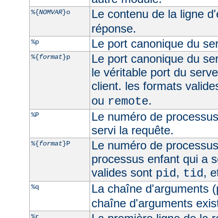
Le contenu de la ligne d
%{
NOMVAR
}o
réponse.
Le port canonique du ser
%p
Le port canonique du ser
%{
format
}p
le véritable port du serve
client. les formats valid
ou
.
remote
Le numéro de processus 
%P
servi la requête.
Le numéro de processus
%{
format
}P
processus enfant qui a s
valides sont
,
, 
pid
tid
La chaîne d'arguments (
%q
chaîne d'arguments exist
%r