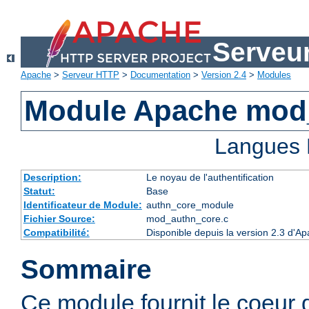
Serveu
Apache
>
Serveur HTTP
>
Documentation
>
Version 2.4
>
Modules
Module Apache mod
Langues 
Description:
Le noyau de l'authentification
Statut:
Base
Identificateur de Module:
authn_core_module
Fichier Source:
mod_authn_core.c
Compatibilité:
Disponible depuis la version 2.3 d'A
Sommaire
Ce module fournit le coeur 