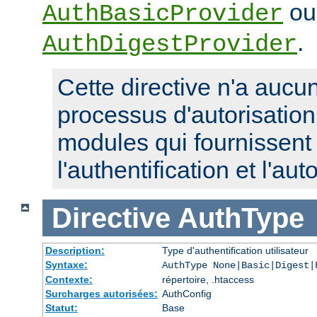
ou
AuthBasicProvider
.
AuthDigestProvider
Cette directive n'a aucun
processus d'autorisatio
modules qui fournissent 
l'authentification et l'aut
Directive
AuthType
Description:
Type d'authentification utilisateur
Syntaxe:
AuthType None|Basic|Digest|
Contexte:
répertoire, .htaccess
Surcharges autorisées:
AuthConfig
Statut:
Base