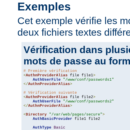
Exemples
Cet exemple vérifie les 
deux fichiers textes différ
Vérification dans plusi
mots de passe au form
# Première vérification
<
AuthnProviderAlias
 file file1
>
AuthUserFile
"/www/conf/passwords1"
</
AuthnProviderAlias
>
# Vérification suivante
<
AuthnProviderAlias
 file file2
>
AuthUserFile
"/www/conf/passwords2"
</
AuthnProviderAlias
>
<
Directory
"/var/web/pages/secure"
>
AuthBasicProvider
 file1 file2

AuthType
Basic