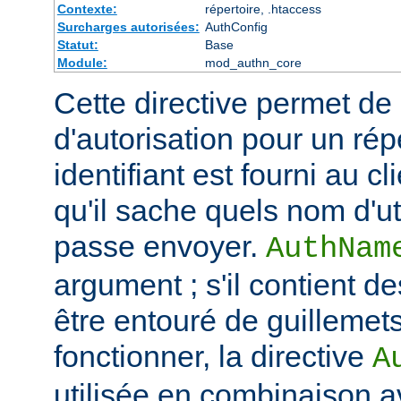
Contexte:
répertoire, .htaccess
Surcharges autorisées:
AuthConfig
Statut:
Base
Module:
mod_authn_core
Cette directive permet de dé
d'autorisation pour un rép
identifiant est fourni au c
qu'il sache quels nom d'ut
passe envoyer.
AuthNam
argument ; s'il contient de
être entouré de guillemet
fonctionner, la directive
A
utilisée en combinaison a