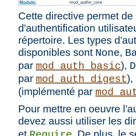
Module:
mod_authn_core
Cette directive permet de d
d'authentification utilisat
répertoire. Les types d'aut
disponibles sont
,
None
B
par
),
mod_auth_basic
D
par
),
mod_auth_digest
(implémenté par
mod_au
Pour mettre en oeuvre l'au
devez aussi utiliser les d
et
. De plus, le 
Require