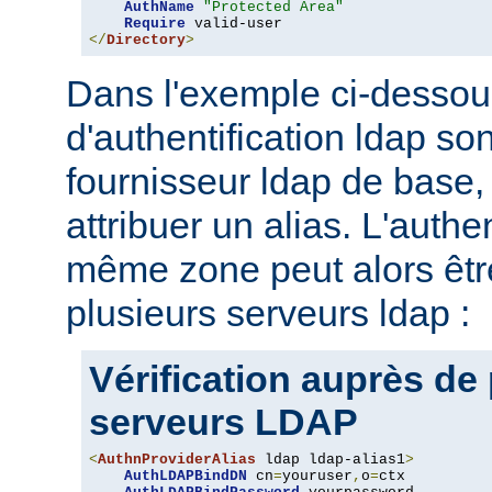
AuthName
"Protected Area"
Require
</
Directory
>
Dans l'exemple ci-dessou
d'authentification ldap son
fournisseur ldap de base, 
attribuer un alias. L'authe
même zone peut alors être
plusieurs serveurs ldap :
Vérification auprès de
serveurs LDAP
<
AuthnProviderAlias
 ldap ldap-alias1
>
AuthLDAPBindDN
 cn
=
youruser
,
o
=
ctx
