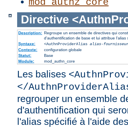
mod_authz_core
Directive
<AuthnPro
Description:
Regroupe un ensemble de directives qui consti
d'authentification de base et lui attribue l'alias 
Syntaxe:
<AuthnProviderAlias
alias-fournisseu
Contexte:
configuration globale
Statut:
Base
Module:
mod_authn_core
Les balises
<AuthnProv
</AuthnProviderAlia
regrouper un ensemble de
d'authentification qui ser
l'alias spécifié à l'aide de