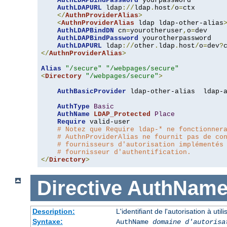
AuthLDAPBindPassword
 yourpassword

AuthLDAPURL
 ldap
://
ldap
.
host
/
o
=
ctx

</
AuthnProviderAlias
>
<
AuthnProviderAlias
 ldap ldap-other-alias
AuthLDAPBindDN
 cn
=
yourotheruser
,
o
=
dev

AuthLDAPBindPassword
 yourotherpassword

AuthLDAPURL
 ldap
://
other
.
ldap
.
host
/
o
=
dev
?
</
AuthnProviderAlias
>
Alias
"/secure"
"/webpages/secure"
<
Directory
"/webpages/secure"
>
AuthBasicProvider
 ldap-other-alias  ldap-a
AuthType
Basic
AuthName
LDAP_Protected
Place
Require
 valid-user

# Notez que Require ldap-* ne fonctionner
# AuthnProviderAlias ne fournit pas de co
# fournisseurs d'autorisation implémentés
# fournisseur d'authentification.
</
Directory
>
Directive
AuthNam
Description:
L'identifiant de l'autorisation à uti
Syntaxe:
AuthName
domaine d'autorisa