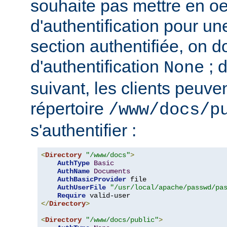
souhaite pas mettre en o
d'authentification pour u
section authentifiée, on doi
d'authentification
; 
None
suivant, les clients peuv
répertoire
/www/docs/p
s'authentifier :
<
Directory
"/www/docs"
>
AuthType
Basic
AuthName
Documents
AuthBasicProvider
 file

AuthUserFile
"/usr/local/apache/passwd/pa
Require
</
Directory
>
<
Directory
"/www/docs/public"
>